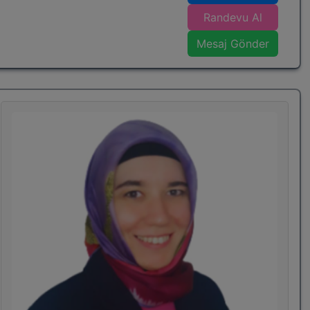
geliştirme eğitimlerimde ise öğrencilerin okuma
Randevu Al
yaparken veya sınav esnasında daha az vakit
Mesaj Gönder
kaybetmelerini, odaklanmalarını ve anlama hızlarını
artırmalarını sağlamayı hedefliyorum. Onlarla
birebir ilgilenmeyi ve her öğrencinin kendi içinde
farklı bir öğrenme yolculuğu olduğuna inanıyor ve
süreci tamamen kişiye özel olarak planlıyorum.