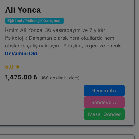
Ali Yonca
Eğitimci / Psikolojik Danışman
İsmim Ali Yonca. 30 yaşımdayım ve 7 yıldır
Psikolojik Danışman olarak hem okullarda hem
ofislerde çalışmaktayım. Yetişkin, ergen ve çocuk
psikolojisine hakim olarak terapi yapmaktayım.
Devamını Oku
Disleksi çocuklarla da çalışarak eğitim
5.0 ★
vermekteyim. Bu alanlarda tam uzmanlık elde
ederek birçok sertifika edindim. Özellikle İslami
1,475.00 ₺
(60 dakikalık ders)
Psikoloji alanında çalışmalar yapmaktayım.
Hemen Ara
Rüyaların Psikolojik Yorumu, Psikolojik
Rahatsızlıklar Rehberi, İslam, Bilim ve Eşcinsellik
Randevu Al
adlı kitapları yazdım ve E-Kitap olarak okurlara
Mesaj Gönder
hitap ediyorum. Halihazırda "Dikkat Geliştirme
Seti" başlıik üzerine dikkat dağınıklığı olan
çocuklara kitap yazıyorum. Seanslarımda eklektik
olarak çalışmaktayım. Danışanın durumuna göre