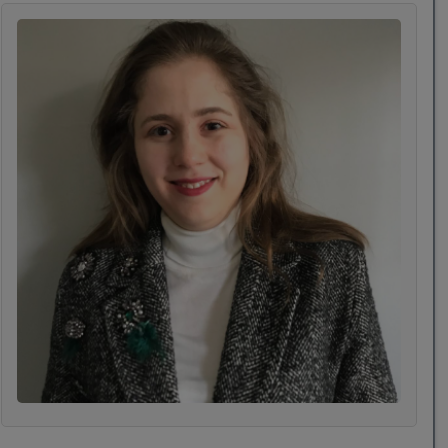
terapi değişikliğine giderek temel hedefimi "hayata
anlam kazandırarak sorunlarla mücadele etmek"
üzerine kurmaktayım.