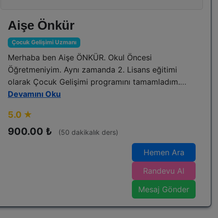
Aişe Önkür
Çocuk Gelişimi Uzmanı
Merhaba ben Aişe ÖNKÜR. Okul Öncesi
Öğretmeniyim. Aynı zamanda 2. Lisans eğitimi
olarak Çocuk Gelişimi programını tamamladım.
Yaklaşık 20 yıldır Milli Eğitim Bakanlığında Okul
Devamını Oku
Öncesi Öğretmeni olarak görev yapmaktayım.
5.0 ★
Anadolu pedagojisinin uygulandığı bu sistemin bir
parçası olmaktan dolayı çok mutluyum. Bu
900.00 ₺
(50 dakikalık ders)
platformda olmamın temel amacı ebeveynlerin
Hemen Ara
yaşadığı sorunlara çözümler üretmek aziz
misafirlerimiz olan çocuklarımızın davranış
Randevu Al
problemlerine rehberlik ederek geleceğe
Mesaj Gönder
hazırlanmalarında onlara destek olmak, ebeveyn
ve çocukların duygularını sağlıklı bir şekilde
yönetmelerine yardımcı olmaktır. Almış olduğum