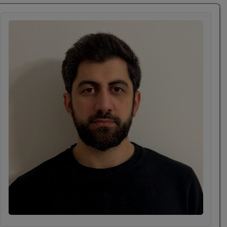
Ebeveyn Koçluğu, Eğitim Koçluğu, Filial Terapi,
Oyun Terapisi, Kum Terapisi, Kuantum Terapisi,
Bilinçaltı Dili, gibi eğitimlerimi sizlerle
paylaşmaktan mutluluk duyacağım. Benimle
birlikte bu yolda yürümek isteyen herkesi
bekliyorum.