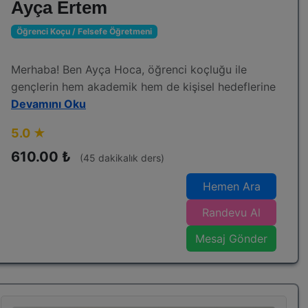
Ayça Ertem
Öğrenci Koçu / Felsefe Öğretmeni
Merhaba! Ben Ayça Hoca, öğrenci koçluğu ile
gençlerin hem akademik hem de kişisel hedeflerine
ulaşmaları için yanlarında oluyorum.
Devamını Oku
Amacım; derslerde başarıyı artırmanın yanı sıra,
5.0 ★
motivasyonu güçlendirmek, özgüveni geliştirmek
ve planlı çalışma alışkanlığı kazandırmak.
610.00 ₺
(45 dakikalık ders)
Her öğrencinin kendine özgü bir öğrenme tarzı
Hemen Ara
olduğuna inanıyorum. Bu yüzden koçluk sürecinde,
güçlü yönlerini keşfetmelerine ve karşılaştıkları
Randevu Al
zorluklarla başa çıkma yollarını bulmalarına
Doğru stratejiler, motivasyon ve kararlılıkla,
Mesaj Gönder
yardımcı oluyorum.
başaramayacağımız hedef yok!
Sen de kendi potansiyelini keşfetmeye hazırsan,
bu yolculukta yanındayım. 💪✨