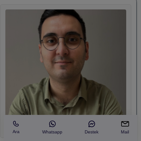
bireyler sağlıklı bir ömür geçirebilir. İrade asıl
eylem planımız olmalı. En kıymetli sermayemiz
olan zamanı birlikte değerlendirmeli ve
yönetmeliyiz. Her şey zamanla olur. Ya da sonuna
değil ama üstüne nokta koyacak olursak her şey
zamanla ölür. Zamanı birlikte yönetelim…
Ara
Whatsapp
Destek
Mail