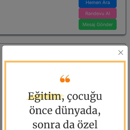
Hemen Ara
Bilgisayar işletmenliği bilgisayar kullanımı, ofis
programlarını (Word, Excel, PowerPoint)
Randevu Al
kapsamaktadır. Ortaokuldan başlayıp yetişkinlik
Mesaj Gönder
düzeyine kadar eğitim vermekteyim.
Öğrenci koçluğunu ortaokul, lise, düzeyine
vermekteyim.
Sizlere tecrübelerimi ve eğitim birikimimi aktarmak
isterim. Sevgiler...