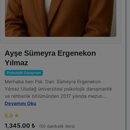
Ayşe Sümeyra Ergenekon
Yılmaz
Psikolojik Danışman
Merhaba ben Psk. Dan. Sümeyra Ergenekon
Yılmaz Uludağ üniversitesi psikolojik danışmanlık
ve rehberlik bölümünden 2017 yılında mezun
oldum .Evliyim ve bir çocuğum var.
Çalışma alanlarım:
Devamını Oku
2-12 yaş:
5.0 ★
Moxo dikkat testi uygulaması ve yorumlaması
Öfke kontrolü
1,345.00 ₺
(50 dakikalık ders)