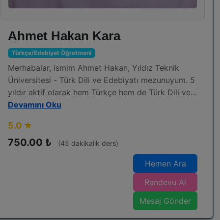
Ahmet Hakan Kara
Türkçe/Edebiyat Öğretmeni
Merhabalar, ismim Ahmet Hakan, Yıldız Teknik
Üniversitesi - Türk Dili ve Edebiyatı mezunuyum. 5
yıldır aktif olarak hem Türkçe hem de Türk Dili ve
Edebiyatı öğretmenliği yapmaktayım. İlk önce
Devamını Oku
öğrencilerimin kalplerine dokunmak ve onlara
5.0 ★
kendi dersimi sevdirmek benim en temel
amaçlarımdandır çünkü ben inanırım ki bir öğrenci
750.00 ₺
(45 dakikalık ders)
dersi sevdiği müddetçe başarılı olur. Ancak bunu
Hemen Ara
sadece sevdirerek yapmam aynı zamanda
öğrencilerimi aktif bir şekilde ödev takibi ve soru
Randevu Al
takibi yaparak derslerimde öğrendikleri bilgileri
Mesaj Gönder
sürekli olarak zihinlerinde yer etmesi için ciddi bir
uğraş veririm. Heybemde biriktirdiğim bilgileri