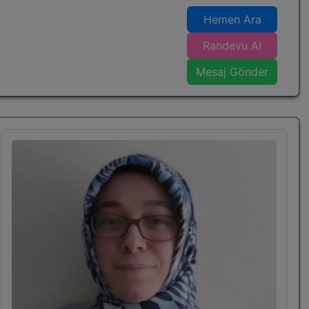
Öz Şevkat
Hemen Ara
Psikolojik sağlamlık
Özgüven
Randevu Al
Çocuklar da mahremiyet ve cinsel eğitim
Mesaj Gönder
Öğrenme güçlüğü, disleksi, okuma güçlüğü
çalışmaları
Çocuk değerlendirme testleri ve çocuk projektif
testler yapımı ve yorumlaması
Çocuklarda rehberlik danışmanlığı
Akran zorbalığı ve sınırlar
Bilinçli teknoloji kullanımı
Sınav Grubu/ Sınava Hazırlık Öğrencileri İçin:
Sınav kaygısı,
Ders takip,
Verimli ders çalışma
Motivasyon
Stres Yönetimi