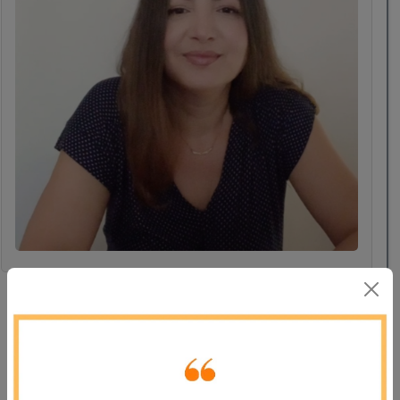
Filiz Eser
Fizik Öğretmeni
Merhaba, ben Filiz Eser; Uludağ Üniversitesi, Fen-
Edebiyat Fakültesi ,Fizik Bölümü mezunuyum.